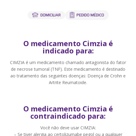
Labi Med
Convênios
PEDIDO MÉDICO
DOMICILIAR
Blog
Contato
O medicamento Cimzia é
indicado para:
Minha conta
CIMZIA é um medicamento chamado antagonista do fator
Meus Pedidos
de necrose tumoral (TNF). Este medicamento é destinado
ao tratamento das seguintes doenças: Doença de Crohn e
Resultados
Artrite Reumatoide.
Entrar
Cadastrar-se
ou
O medicamento Cimzia é
contraindicado para:
Você não deve usar CIMZIA:
– Se tiver alergia ao certolizumabe pegol ou a qualquer