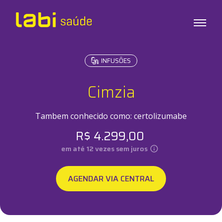
INFUSÕES
Exames
Testes
Cimzia
Check-ups
Infusões
Tambem conhecido como:
certolizumabe
R$
4.299,00
Sobre o Labi
em até
12
vezes sem juros
Unidades
AGENDAR VIA CENTRAL
Labi em Casa
Labi Empresas