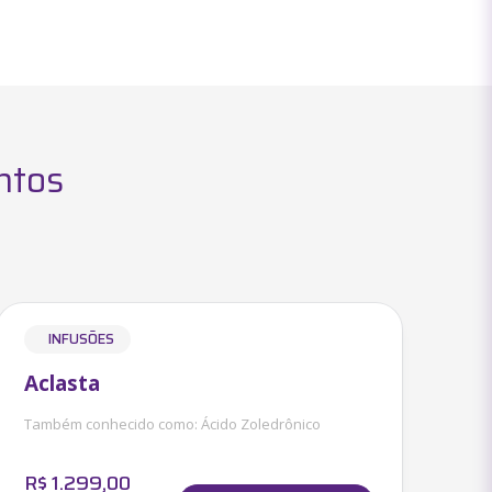
ntos
INFUSÕES
Aclasta
Também conhecido como:
Ácido Zoledrônico
R$
1.299,00