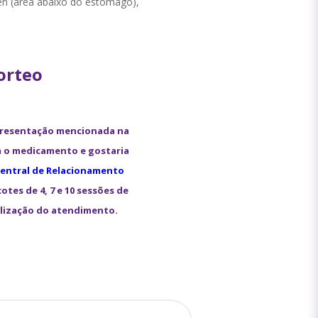
n (área abaixo do estômago),
orteo
presentação mencionada na
m o medicamento e gostaria
entral de Relacionamento
otes de 4, 7 e 10 sessões de
alização do atendimento.