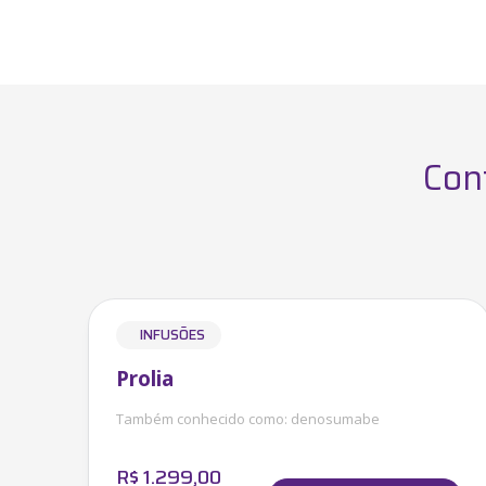
Con
INFUSÕES
Prolia
Também conhecido como:
denosumabe
R$
1.299,00