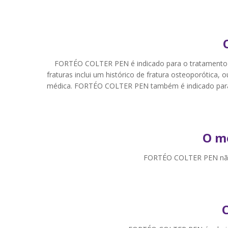
Convênios
Blog
Contato
FORTÉO COLTER PEN é indicado para o tratamento 
fraturas inclui um histórico de fratura osteoporótica,
médica. FORTÉO COLTER PEN também é indicado para o
Minha conta
Meus Pedidos
O m
Resultados
FORTÉO COLTER PEN não de
Entrar
Cadastrar-se
ou