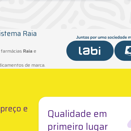
istema Raia
 farmácias
Raia
e
dicamentos de marca.
preço e
Qualidade em
primeiro lugar