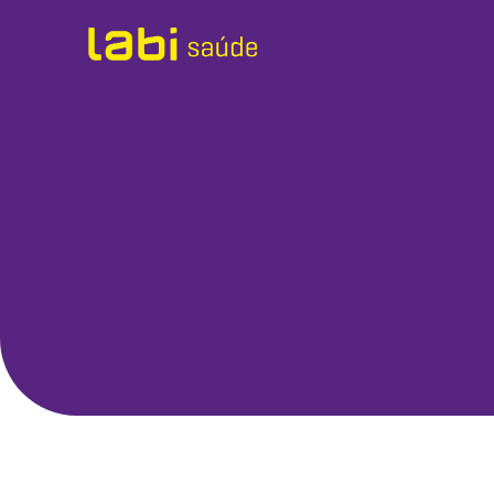
Exames
Sobre o Labi
Unidades
Labi em Casa
Labi Empresas
Labi Med