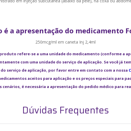
trado em injeção subcutânea (abaixo da pele), na coxa ou abdôme
 é a apresentação do medicamento F
250mcg/ml em caneta Inj 2,4ml
 produto refere-se a uma unidade do medicamento (conforme a a
untamente com uma unidade do serviço de aplicação. Se você já te
 do serviço de aplicação, por favor entre em contato com a nossa
C
 medicamentos aceitos para aplicação e os preços especiais para pac
s cenários, é necessária a apresentação do pedido médico para re
Dúvidas Frequentes