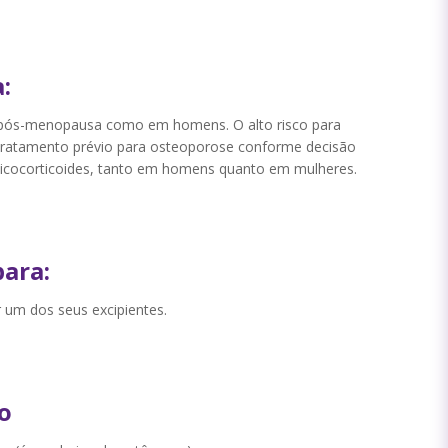
:
 pós-menopausa como em homens. O alto risco para
 ao tratamento prévio para osteoporose conforme decisão
icocorticoides, tanto em homens quanto em mulheres.
ara:
 um dos seus excipientes.
o