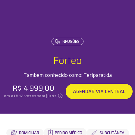
INFUSÕES
Testes
Check-u
Forteo
Tambem conhecido como:
Teriparatida
R$
4.999,00
AGENDAR VIA CENTRAL
em até
12
vezes sem juros
PEDIDO MÉDICO
SUBCUTÂNEA
DOMICILIAR