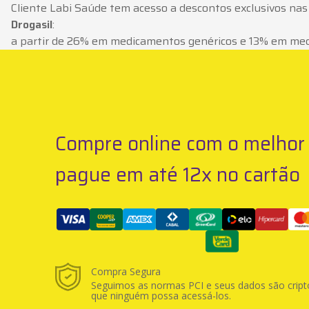
Cliente Labi Saúde tem acesso a descontos exclusivos nas
Drogasil
:
a partir de 26% em medicamentos genéricos e 13% em me
Compre online com o melhor 
pague em até 12x no cartão
Compra Segura
Seguimos as normas PCI e seus dados são cript
que ninguém possa acessá-los.