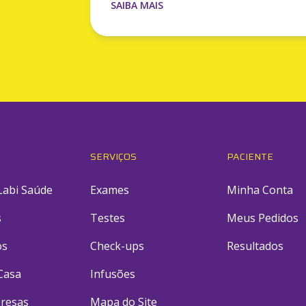
SAIBA MAIS
SERVIÇOS
PACIENTE
Labi Saúde
Exames
Minha Conta
s
Testes
Meus Pedidos
os
Check-ups
Resultados
Casa
Infusões
resas
Mapa do Site