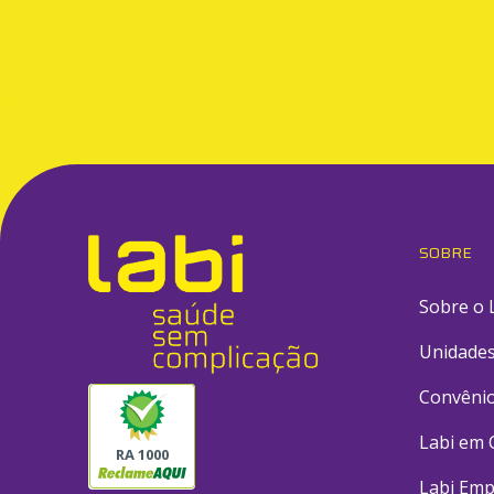
SOBRE
Sobre o 
Unidade
Convêni
Labi em 
RA 1000
Labi Emp