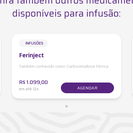
fira também outros medicame
disponíveis para infusão:
INFUSÕES
Ferinject
Também conhecido como:
Carboximaltose Férrica
R$
1.099,00
AGENDAR
em até 12x