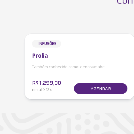
Con
INFUSÕES
Prolia
Também conhecido como:
denosumabe
R$
1.299,00
AGENDAR
em até 12x