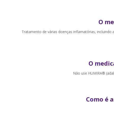
Convênios
Blog
O me
Contato
Tratamento de várias doenças inflamatórias, incluindo art
Minha conta
Meus Pedidos
O medic
Resultados
Não use HUMIRA® (adali
Entrar
Cadastrar-se
ou
Como é a