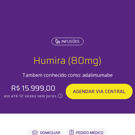
INFUSÕES
Testes
Check-u
Humira (80mg)
Tambem conhecido como:
adalimumabe
R$
15.999,00
AGENDAR VIA CENTRAL
em até
12
vezes sem juros
PEDIDO MÉDICO
DOMICILIAR