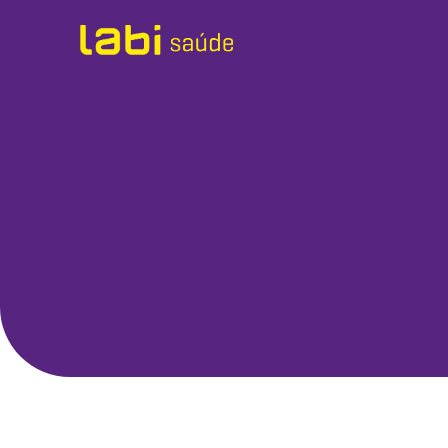
Exames
Sobre o Labi
Unidades
Labi em Casa
Labi Empresas
Labi Med