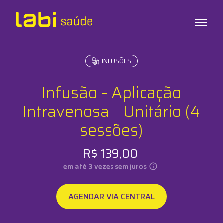
INFUSÕES
Exames
Testes
Infusão – Aplicação
Check-ups
Infusões
Intravenosa – Unitário (4
sessões)
Sobre o Labi
R$
139,00
Unidades
em até
3
vezes sem juros
Labi em Casa
AGENDAR VIA CENTRAL
Labi Empresas