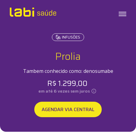
INFUSÕES
Exames
Testes
Prolia
Check-ups
Infusões
Tambem conhecido como:
denosumabe
R$
1.299,00
Sobre o Labi
em até
6
vezes sem juros
Unidades
AGENDAR VIA CENTRAL
Labi em Casa
Labi Empresas