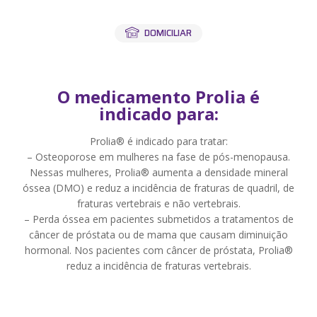
Labi Med
Convênios
DOMICILIAR
Blog
Contato
O medicamento Prolia é
indicado para:
Minha conta
Prolia® é indicado para tratar:
Meus Pedidos
– Osteoporose em mulheres na fase de pós-menopausa.
Nessas mulheres, Prolia® aumenta a densidade mineral
Resultados
óssea (DMO) e reduz a incidência de fraturas de quadril, de
fraturas vertebrais e não vertebrais.
Entrar
Cadastrar-se
ou
– Perda óssea em pacientes submetidos a tratamentos de
câncer de próstata ou de mama que causam diminuição
hormonal. Nos pacientes com câncer de próstata, Prolia®
reduz a incidência de fraturas vertebrais.