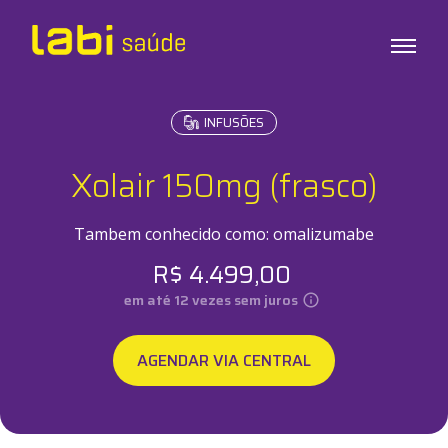
INFUSÕES
Exames
Testes
Xolair 150mg (frasco)
Check-ups
Infusões
Tambem conhecido como:
omalizumabe
R$
4.499,00
Sobre o Labi
em até
12
vezes sem juros
Unidades
AGENDAR VIA CENTRAL
Labi em Casa
Labi Empresas