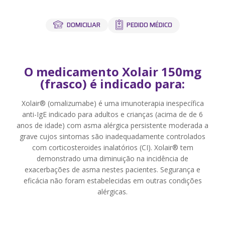
Labi Med
Convênios
PEDIDO MÉDICO
DOMICILIAR
Blog
Contato
O medicamento Xolair 150mg
(frasco) é indicado para:
Minha conta
Xolair® (omalizumabe) é uma imunoterapia inespecífica
Meus Pedidos
anti-IgE indicado para adultos e crianças (acima de de 6
anos de idade) com asma alérgica persistente moderada a
Resultados
grave cujos sintomas são inadequadamente controlados
com corticosteroides inalatórios (CI). Xolair® tem
Entrar
Cadastrar-se
ou
demonstrado uma diminuição na incidência de
exacerbações de asma nestes pacientes. Segurança e
eficácia não foram estabelecidas em outras condições
alérgicas.